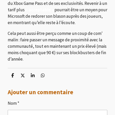
du Xbox Game Pass et de ses exclusivités. Revenir à un
tarif plus
« acceptable »
pourrait être un moyen pour
Microsoft de redorer son blason auprès des joueurs,
en montrant qu’elle reste à l’écoute.
Cela peut aussi être perçu comme un coup de com'
malin : faire passer un message de proximité avec la
communauté, tout en maintenant un prix élevé (mais
moins choquant que 90 €) sur ses blockbusters de fin
d’année.
P
P
P
P
a
a
a
a
r
r
r
r
Ajouter un commentaire
t
t
t
t
a
a
a
a
g
g
g
g
Nom *
e
e
e
e
r
r
r
r