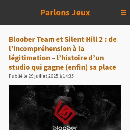
Passer
Parlons Jeux
au
contenu
principal
Bloober Team et Silent Hill 2 : de
l’incompréhension à la
légitimation – l’histoire d’un
studio qui gagne (enfin) sa place
Publié le 29 juillet 2025 à 14:35