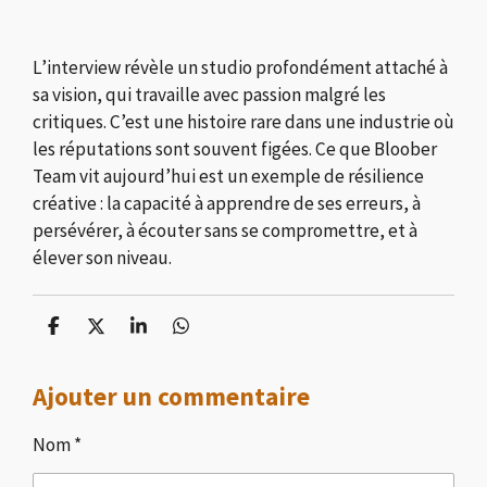
L’interview révèle un studio profondément attaché à
sa vision, qui travaille avec passion malgré les
critiques. C’est une histoire rare dans une industrie où
les réputations sont souvent figées. Ce que Bloober
Team vit aujourd’hui est un exemple de résilience
créative : la capacité à apprendre de ses erreurs, à
persévérer, à écouter sans se compromettre, et à
élever son niveau.
P
P
P
P
a
a
a
a
r
r
r
r
Ajouter un commentaire
t
t
t
t
a
a
a
a
g
g
g
g
Nom *
e
e
e
e
r
r
r
r