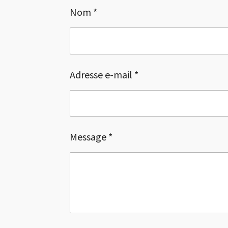
g
g
g
Nom *
e
e
e
r
r
r
Adresse e-mail *
Message *