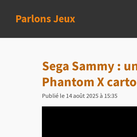
Passer
Parlons Jeux
au
contenu
principal
Sega Sammy : un 
Phantom X cart
Publié le 14 août 2025 à 15:35