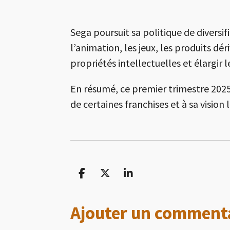
Sega poursuit sa politique de diversif
l’animation, les jeux, les produits d
propriétés intellectuelles et élargir l
En résumé, ce premier trimestre 2025 
de certaines franchises et à sa visio
P
P
P
a
a
a
r
r
r
Ajouter un comment
t
t
t
a
a
a