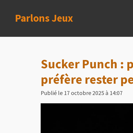
Passer
Parlons Jeux
au
contenu
principal
Sucker Punch : p
préfère rester pe
Publié le 17 octobre 2025 à 14:07