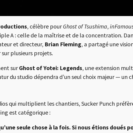
roductions
, célèbre pour
Ghost of Tsushima
,
inFamou
ple A : celle de la maîtrise et de la concentration. D
ateur et directeur,
Brian Fleming
, a partagé une visio
 sur plusieurs projets.
ment sur
Ghost of Yotei: Legends
, une extension mult
tur du studio dépendra d’un seul choix majeur — un ch
os qui multiplient les chantiers, Sucker Punch préfère
ing est catégorique :
’une seule chose à la fois. Si nous étions doués p