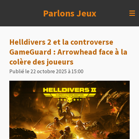
Passer
Parlons Jeux
au
contenu
principal
Helldivers 2 et la controverse
GameGuard : Arrowhead face à la
colère des joueurs
Publié le 22 octobre 2025 à 15:00