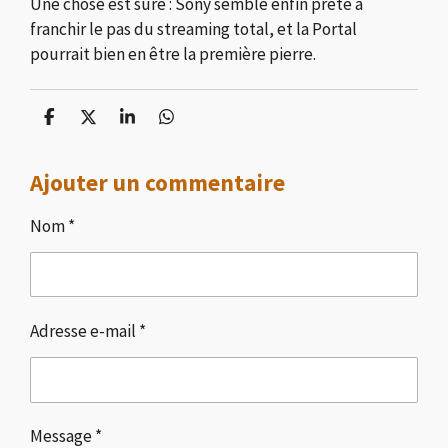
Une chose est sûre : Sony semble enfin prête à
franchir le pas du streaming total, et la Portal
pourrait bien en être la première pierre.
P
P
P
P
a
a
a
a
r
r
r
r
Ajouter un commentaire
t
t
t
t
a
a
a
a
g
g
g
g
Nom *
e
e
e
e
r
r
r
r
Adresse e-mail *
Message *