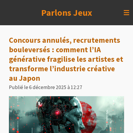
Passer
Parlons Jeux
au
contenu
principal
Concours annulés, recrutements
bouleversés : comment l’IA
générative fragilise les artistes et
transforme l’industrie créative
au Japon
Publié le 6 décembre 2025 à 12:27