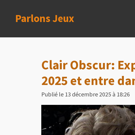
Passer
Parlons Jeux
au
contenu
principal
Clair Obscur: E
2025 et entre dan
Publié le 13 décembre 2025 à 18:26