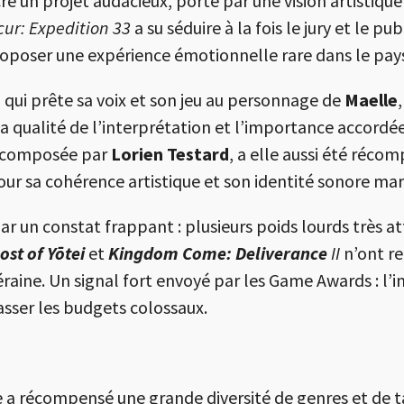
 un projet audacieux, porté par une vision artistique
cur: Expedition 33
a su séduire à la fois le jury et le pu
proposer une expérience émotionnelle rare dans le p
, qui prête sa voix et son jeu au personnage de
Maelle
a qualité de l’interprétation et l’importance accord
 composée par
Lorien Testard
, a elle aussi été réco
ur sa cohérence artistique et son identité sonore ma
r un constat frappant : plusieurs poids lourds très at
ost of Yōtei
et
Kingdom Come: Deliverance
II
n’ont re
aine. Un signal fort envoyé par les Game Awards : l’inn
asser les budgets colossaux.
e a récompensé une grande diversité de genres et de t