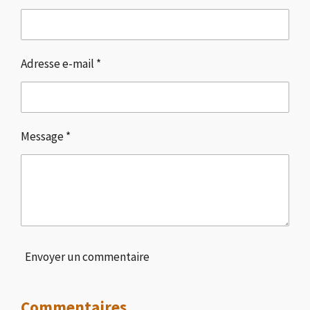
r
r
r
r
Adresse e-mail *
Message *
Envoyer un commentaire
Commentaires