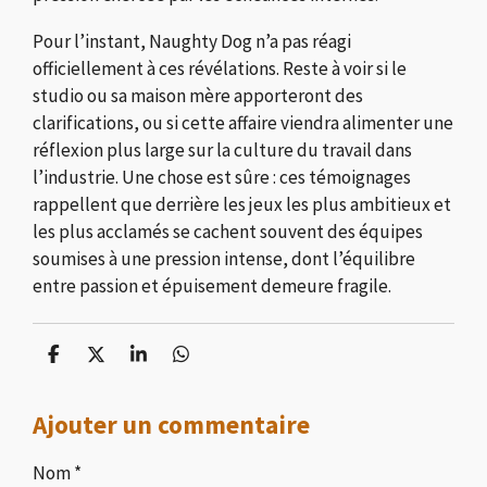
Pour l’instant, Naughty Dog n’a pas réagi
officiellement à ces révélations. Reste à voir si le
studio ou sa maison mère apporteront des
clarifications, ou si cette affaire viendra alimenter une
réflexion plus large sur la culture du travail dans
l’industrie. Une chose est sûre : ces témoignages
rappellent que derrière les jeux les plus ambitieux et
les plus acclamés se cachent souvent des équipes
soumises à une pression intense, dont l’équilibre
entre passion et épuisement demeure fragile.
P
P
P
P
a
a
a
a
r
r
r
r
Ajouter un commentaire
t
t
t
t
a
a
a
a
g
g
g
g
Nom *
e
e
e
e