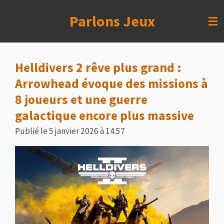
Passer
Parlons Jeux
au
contenu
principal
Helldivers 2 rêve plus grand :
Arrowhead évoque des missions à
8 joueurs et une guerre
galactique encore plus massive
Publié le 5 janvier 2026 à 14:57