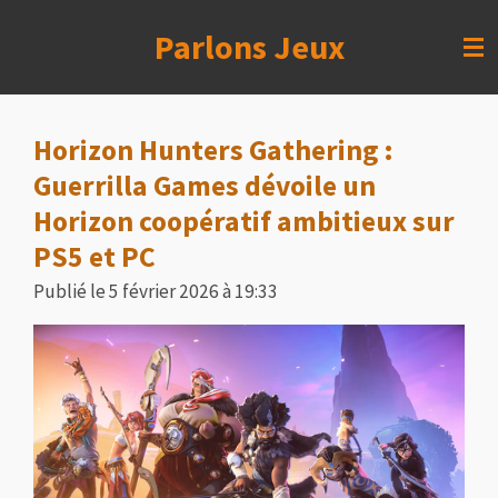
Passer
Parlons Jeux
au
contenu
principal
Horizon Hunters Gathering :
Guerrilla Games dévoile un
Horizon coopératif ambitieux sur
PS5 et PC
Publié le 5 février 2026 à 19:33