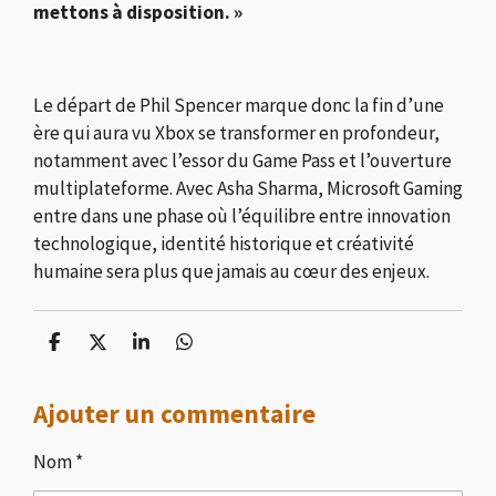
mettons à disposition. »
Le départ de Phil Spencer marque donc la fin d’une
ère qui aura vu Xbox se transformer en profondeur,
notamment avec l’essor du Game Pass et l’ouverture
multiplateforme. Avec Asha Sharma, Microsoft Gaming
entre dans une phase où l’équilibre entre innovation
technologique, identité historique et créativité
humaine sera plus que jamais au cœur des enjeux.
P
P
P
P
a
a
a
a
r
r
r
r
Ajouter un commentaire
t
t
t
t
a
a
a
a
g
g
g
g
Nom *
e
e
e
e
r
r
r
r