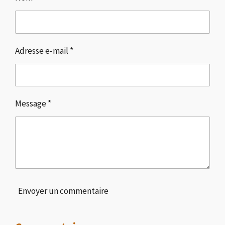
e
e
e
e
r
r
r
r
Adresse e-mail *
Message *
Envoyer un commentaire