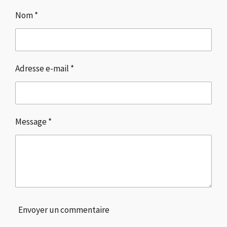
a
a
a
a
g
g
g
g
Nom *
e
e
e
e
r
r
r
r
Adresse e-mail *
Message *
Envoyer un commentaire