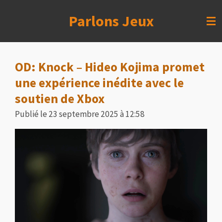
Passer
Parlons Jeux
au
contenu
principal
OD: Knock – Hideo Kojima promet
une expérience inédite avec le
soutien de Xbox
Publié le 23 septembre 2025 à 12:58