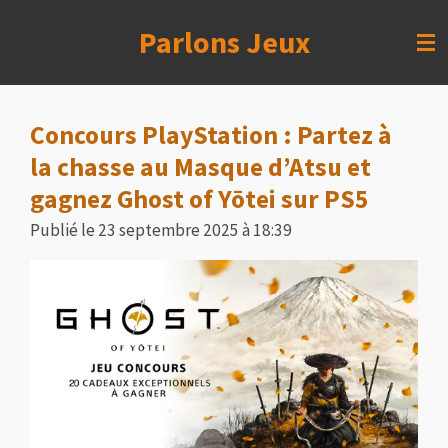
Passer
Parlons Jeux
au
contenu
principal
Concours PlayStation : Partez à
la chasse au Masque d’Atsu et
gagnez Ghost of Yōtei sur PS5
Publié le 23 septembre 2025 à 18:39