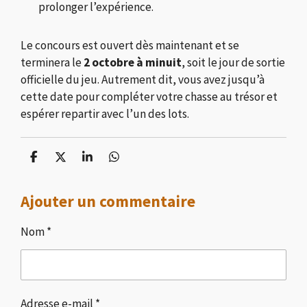
prolonger l’expérience.
Le concours est ouvert dès maintenant et se
terminera le
2 octobre à minuit
, soit le jour de sortie
officielle du jeu. Autrement dit, vous avez jusqu’à
cette date pour compléter votre chasse au trésor et
espérer repartir avec l’un des lots.
P
P
P
P
a
a
a
a
r
r
r
r
Ajouter un commentaire
t
t
t
t
a
a
a
a
g
g
g
g
Nom *
e
e
e
e
r
r
r
r
Adresse e-mail *