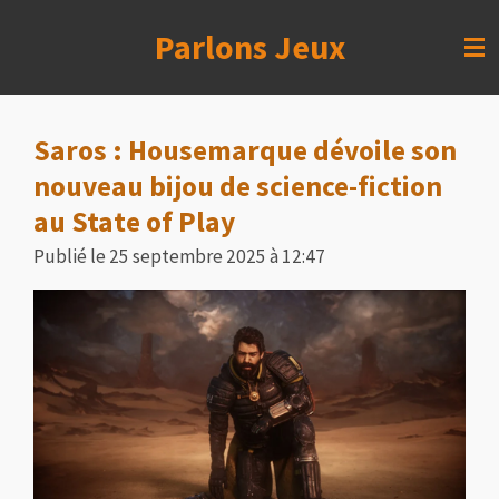
Passer
Parlons Jeux
au
contenu
principal
Saros : Housemarque dévoile son
nouveau bijou de science-fiction
au State of Play
Publié le 25 septembre 2025 à 12:47