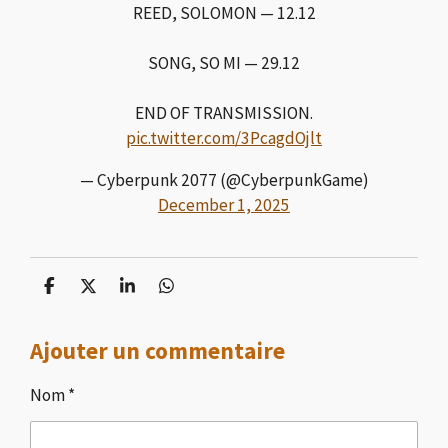
REED, SOLOMON — 12.12
SONG, SO MI — 29.12
END OF TRANSMISSION.
pic.twitter.com/3PcagdOjlt
— Cyberpunk 2077 (@CyberpunkGame)
December 1, 2025
P
P
P
P
a
a
a
a
r
r
r
r
Ajouter un commentaire
t
t
t
t
a
a
a
a
g
g
g
g
Nom *
e
e
e
e
r
r
r
r