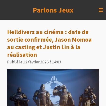
Passer
Parlons Jeux
au
contenu
principal
Helldivers au cinéma : date de
sortie confirmée, Jason Momoa
au casting et Justin Lin à la
réalisation
Publié le 12 février 2026 à 14:03