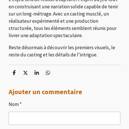
en construisant une narration solide capable de tenir
sur un long-métrage. Avec un casting musclé, un
réalisateur expérimenté et une production
structurée, tous les éléments semblent réunis pour
livrer une adaptation spectaculaire.
Reste désormais à découvrir les premiers visuels, le
reste du casting et les détails de l’intrigue.
P
P
P
P
a
a
a
a
r
r
r
r
Ajouter un commentaire
t
t
t
t
a
a
a
a
g
g
g
g
Nom *
e
e
e
e
r
r
r
r