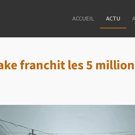
ACCUEIL
ACTU
ake franchit les 5 millio