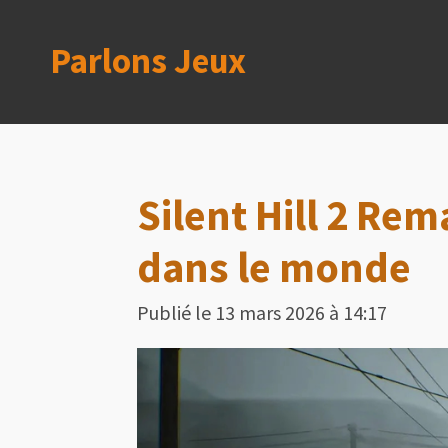
Passer
Parlons Jeux
au
contenu
principal
Silent Hill 2 Rem
dans le monde
Publié le 13 mars 2026 à 14:17