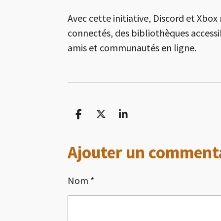
Avec cette initiative, Discord et Xbox
connectés, des bibliothèques access
amis et communautés en ligne.
P
P
P
a
a
a
r
r
r
Ajouter un comment
t
t
t
a
a
a
g
g
g
Nom *
e
e
e
r
r
r