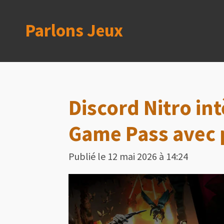
Passer
Parlons Jeux
au
contenu
principal
Discord Nitro in
Game Pass avec p
Publié le 12 mai 2026 à 14:24