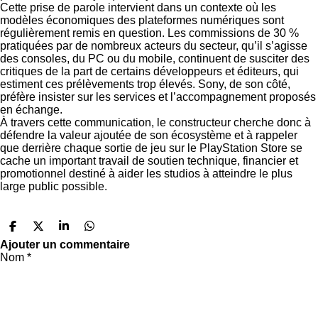
Cette prise de parole intervient dans un contexte où les
modèles économiques des plateformes numériques sont
régulièrement remis en question. Les commissions de 30 %
pratiquées par de nombreux acteurs du secteur, qu’il s’agisse
des consoles, du PC ou du mobile, continuent de susciter des
critiques de la part de certains développeurs et éditeurs, qui
estiment ces prélèvements trop élevés. Sony, de son côté,
préfère insister sur les services et l’accompagnement proposés
en échange.
À travers cette communication, le constructeur cherche donc à
défendre la valeur ajoutée de son écosystème et à rappeler
que derrière chaque sortie de jeu sur le PlayStation Store se
cache un important travail de soutien technique, financier et
promotionnel destiné à aider les studios à atteindre le plus
large public possible.
P
P
P
P
a
a
a
a
Ajouter un commentaire
r
r
r
r
Nom *
t
t
t
t
a
a
a
a
g
g
g
g
e
e
e
e
r
r
r
r