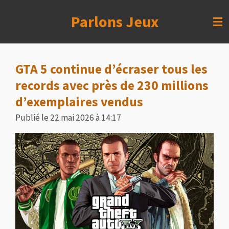
Passer
Parlons Jeux
au
contenu
principal
GTA 5 continue d’écraser tous les
records avec près de 230 millions
d’exemplaires vendus
Publié le 22 mai 2026 à 14:17