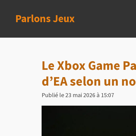
Passer
Parlons Jeux
au
contenu
principal
Le Xbox Game Pa
d’EA selon un n
Publié le 23 mai 2026 à 15:07