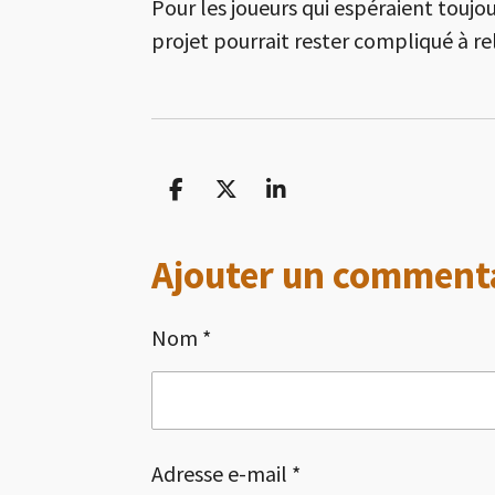
Pour les joueurs qui espéraient toujou
projet pourrait rester compliqué à r
P
P
P
a
a
a
r
r
r
Ajouter un comment
t
t
t
a
a
a
g
g
g
Nom *
e
e
e
r
r
r
Adresse e-mail *