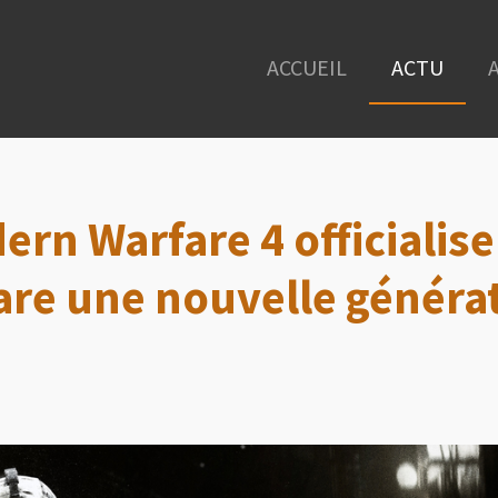
ACCUEIL
ACTU
ern Warfare 4 officialise
are une nouvelle générat