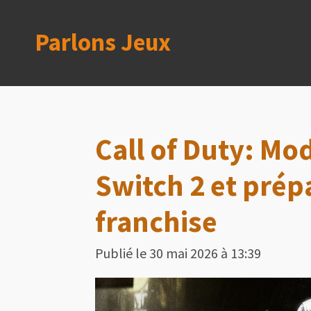
Passer
Parlons Jeux
au
contenu
principal
Call of Duty: Mod
Switch 2 et prép
franchise
Publié le 30 mai 2026 à 13:39