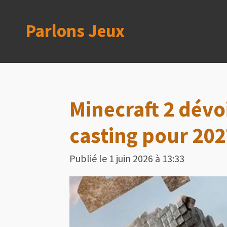
Passer
Parlons Jeux
au
contenu
principal
Minecraft 2 dévoi
casting pour 202
Publié le 1 juin 2026 à 13:33