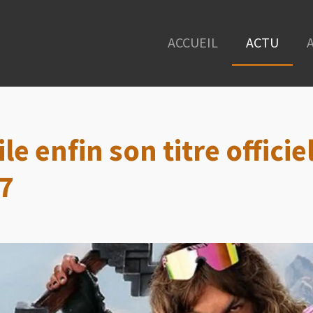
ACCUEIL
ACTU
le enfin son titre offici
7