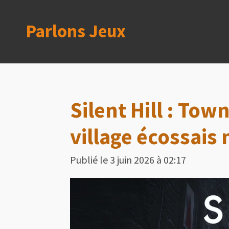
Passer
Parlons Jeux
au
contenu
principal
Silent Hill : To
village écossais 
Publié le 3 juin 2026 à 02:17