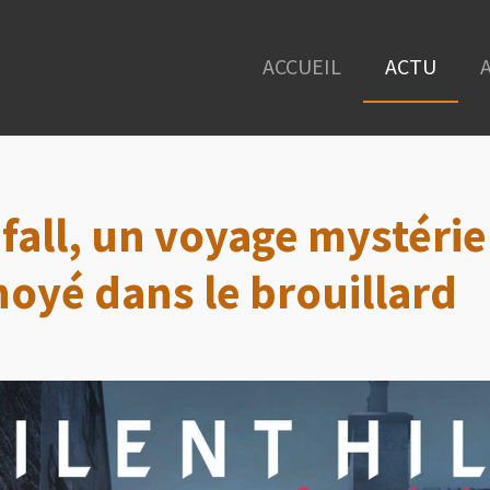
ACCUEIL
ACTU
wnfall, un voyage mystéri
noyé dans le brouillard