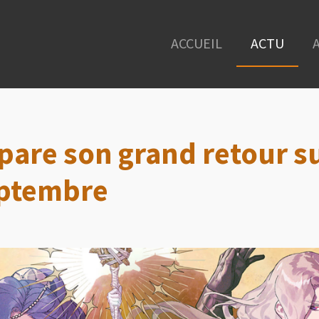
ACCUEIL
ACTU
pare son grand retour s
eptembre