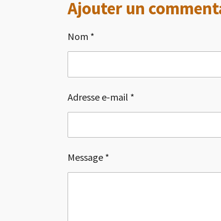
Ajouter un comment
t
t
t
a
a
a
g
g
g
Nom *
e
e
e
r
r
r
Adresse e-mail *
Message *