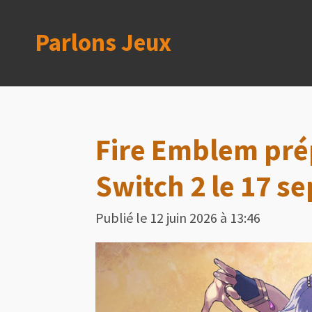
Passer
Parlons Jeux
au
contenu
principal
Fire Emblem pré
Switch 2 le 17 s
Publié le 12 juin 2026 à 13:46