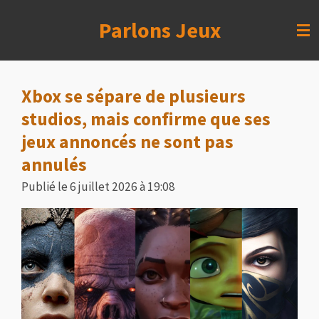
Passer
Parlons Jeux
au
contenu
principal
Xbox se sépare de plusieurs
studios, mais confirme que ses
jeux annoncés ne sont pas
annulés
Publié le 6 juillet 2026 à 19:08