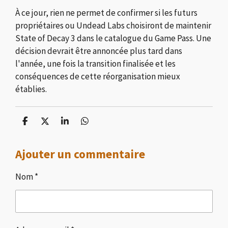
À ce jour, rien ne permet de confirmer si les futurs
propriétaires ou Undead Labs choisiront de maintenir
State of Decay 3 dans le catalogue du Game Pass. Une
décision devrait être annoncée plus tard dans
l'année, une fois la transition finalisée et les
conséquences de cette réorganisation mieux
établies.
P
P
P
P
a
a
a
a
r
r
r
r
Ajouter un commentaire
t
t
t
t
a
a
a
a
g
g
g
g
Nom *
e
e
e
e
r
r
r
r