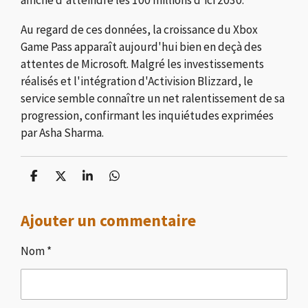
affiché d'atteindre les 100 millions d'ici 2030.
Au regard de ces données, la croissance du Xbox
Game Pass apparaît aujourd'hui bien en deçà des
attentes de Microsoft. Malgré les investissements
réalisés et l'intégration d'Activision Blizzard, le
service semble connaître un net ralentissement de sa
progression, confirmant les inquiétudes exprimées
par Asha Sharma.
P
P
P
P
a
a
a
a
r
r
r
r
Ajouter un commentaire
t
t
t
t
a
a
a
a
g
g
g
g
Nom *
e
e
e
e
r
r
r
r